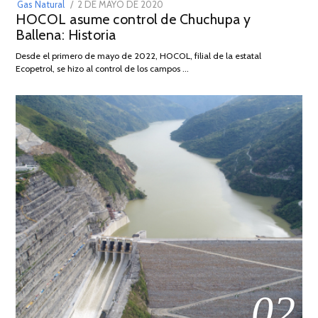
POSTED
Gas Natural
2 DE MAYO DE 2020
16
HOCOL asume control de Chuchupa y
ON
DE
Ballena: Historia
FEBRERO
DE
Desde el primero de mayo de 2022, HOCOL, filial de la estatal
2026
Ecopetrol, se hizo al control de los campos …
02