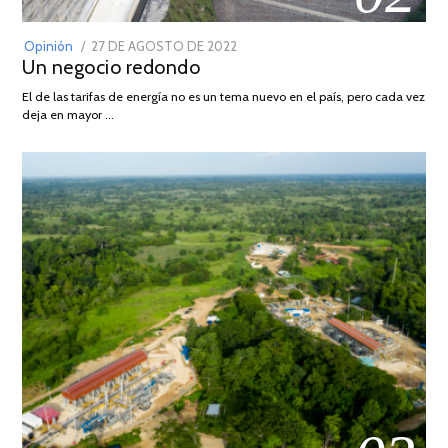
POSTED
Opinión
27 DE AGOSTO DE 2022
30
Un negocio redondo
ON
DE
AGOSTO
El de las tarifas de energía no es un tema nuevo en el país, pero cada vez
DE
deja en mayor …
2022