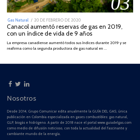
03
POSTED
Gas Natural
20 DE FEBRERO DE 2020
10
Canacol aumentó reservas de gas en 2019,
ON
DE
con un índice de vida de 9 años
JULIO
DE
La empresa canadiense aumentó todos sus índices durante 2019 y se
2025
reafirma como la segunda productora de gas natural en …
Nosotros
Desde 2014, Grupo Comunicar edita anualmente la GUÍA DEL GAS, única
publicación en Colombia especializada en gases combustibles: gas natural,
GLP, biogás e hidrógeno. A partir de 2018 nace el portal www.guiadelgas.com
como medio de difusión noticioso, con toda la actualidad del fascinante y
cambiante mundo de la energía.