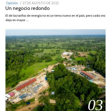
POSTED
Opinión
27 DE AGOSTO DE 2022
30
Un negocio redondo
ON
DE
AGOSTO
El de las tarifas de energía no es un tema nuevo en el país, pero cada vez
DE
deja en mayor …
2022
03