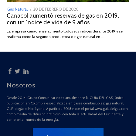
POSTED
Gas Natural
20 DE FEBRERO DE 2020
10
Canacol aumentó reservas de gas en 2019,
ON
DE
con un índice de vida de 9 años
JULIO
DE
La empresa canadiense aumentó todos sus índices durante 2019 y se
2025
reafirma como la segunda productora de gas natural en …
Nosotros
Desde 2014, Grupo Comunicar edita anualmente la GUÍA DEL GAS, única
publicación en Colombia especializada en gases combustibles: gas natural,
GLP, biogás e hidrógeno. A partir de 2018 nace el portal www.guiadelgas.com
como medio de difusión noticioso, con toda la actualidad del fascinante y
cambiante mundo de la energía.