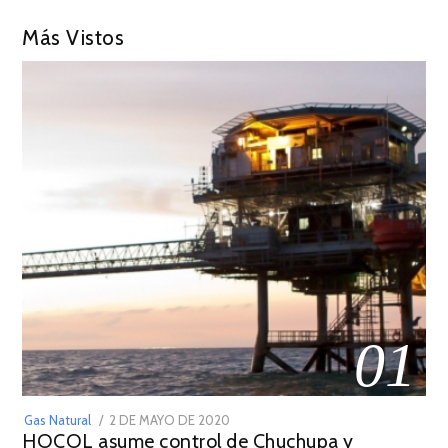
Más Vistos
01
POSTED
Gas Natural
2 DE MAYO DE 2020
16
HOCOL asume control de Chuchupa y
ON
DE