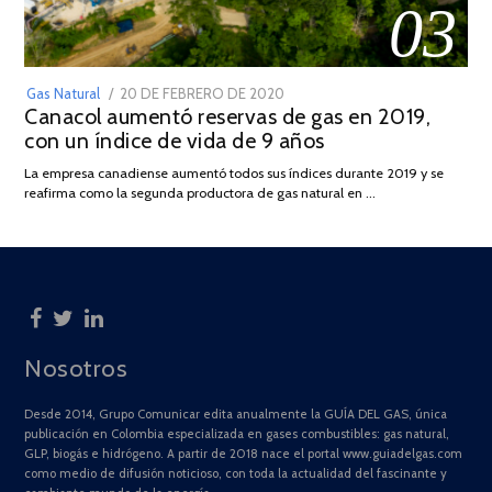
03
POSTED
Gas Natural
20 DE FEBRERO DE 2020
10
Canacol aumentó reservas de gas en 2019,
ON
DE
con un índice de vida de 9 años
JULIO
DE
La empresa canadiense aumentó todos sus índices durante 2019 y se
2025
reafirma como la segunda productora de gas natural en …
Nosotros
Desde 2014, Grupo Comunicar edita anualmente la GUÍA DEL GAS, única
publicación en Colombia especializada en gases combustibles: gas natural,
GLP, biogás e hidrógeno. A partir de 2018 nace el portal www.guiadelgas.com
como medio de difusión noticioso, con toda la actualidad del fascinante y