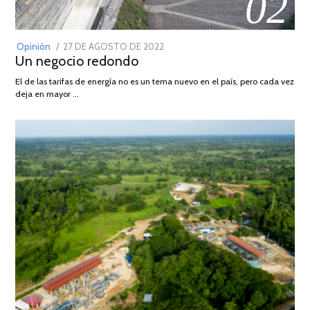
02
POSTED
Opinión
27 DE AGOSTO DE 2022
30
Un negocio redondo
ON
DE
AGOSTO
El de las tarifas de energía no es un tema nuevo en el país, pero cada vez
DE
deja en mayor …
2022