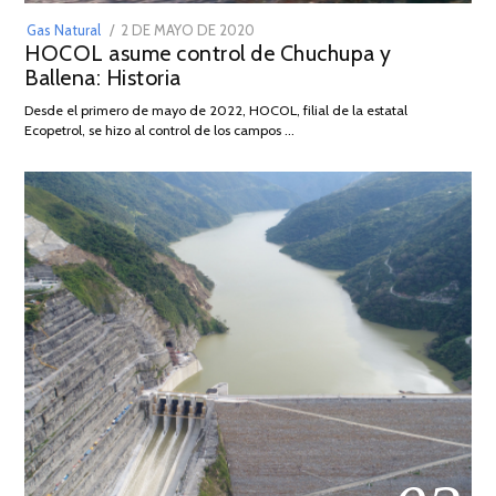
POSTED
Gas Natural
2 DE MAYO DE 2020
16
HOCOL asume control de Chuchupa y
ON
DE
Ballena: Historia
FEBRERO
DE
Desde el primero de mayo de 2022, HOCOL, filial de la estatal
2026
Ecopetrol, se hizo al control de los campos …