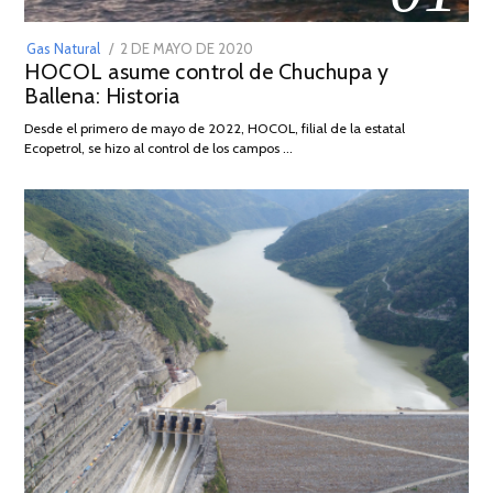
POSTED
Gas Natural
2 DE MAYO DE 2020
16
HOCOL asume control de Chuchupa y
ON
DE
Ballena: Historia
FEBRERO
DE
Desde el primero de mayo de 2022, HOCOL, filial de la estatal
2026
Ecopetrol, se hizo al control de los campos …