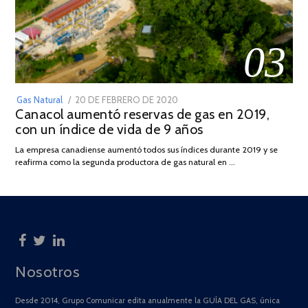
03
POSTED
Gas Natural
20 DE FEBRERO DE 2020
10
Canacol aumentó reservas de gas en 2019,
ON
DE
con un índice de vida de 9 años
JULIO
DE
La empresa canadiense aumentó todos sus índices durante 2019 y se
2025
reafirma como la segunda productora de gas natural en …
Nosotros
Desde 2014, Grupo Comunicar edita anualmente la GUÍA DEL GAS, única