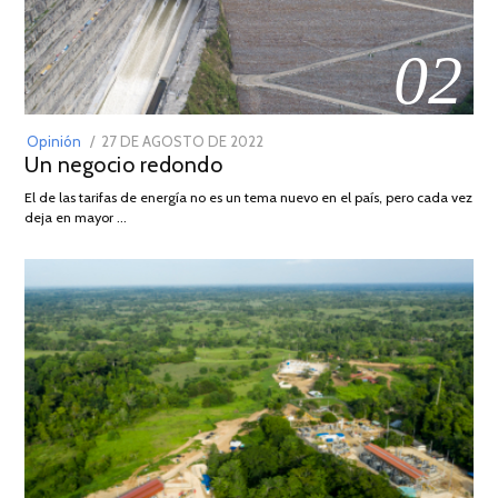
02
POSTED
Opinión
27 DE AGOSTO DE 2022
30
Un negocio redondo
ON
DE
AGOSTO
El de las tarifas de energía no es un tema nuevo en el país, pero cada vez
DE
deja en mayor …
2022