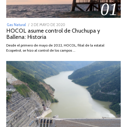
01
POSTED
Gas Natural
2 DE MAYO DE 2020
16
HOCOL asume control de Chuchupa y
ON
DE
Ballena: Historia
FEBRERO
DE
Desde el primero de mayo de 2022, HOCOL, filial de la estatal
2026
Ecopetrol, se hizo al control de los campos …