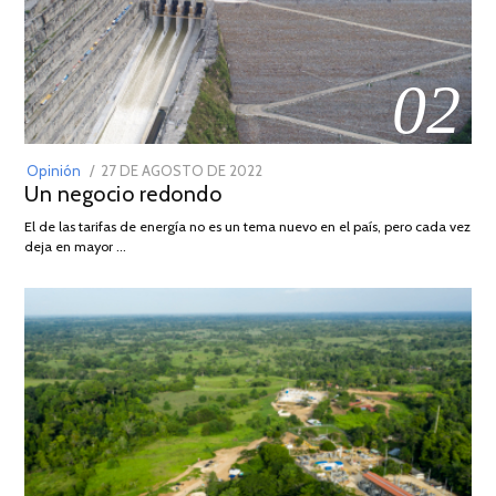
02
POSTED
Opinión
27 DE AGOSTO DE 2022
30
Un negocio redondo
ON
DE
AGOSTO
El de las tarifas de energía no es un tema nuevo en el país, pero cada vez
DE
deja en mayor …
2022