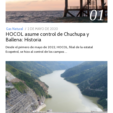
01
POSTED
Gas Natural
2 DE MAYO DE 2020
16
HOCOL asume control de Chuchupa y
ON
DE
Ballena: Historia
FEBRERO
DE
Desde el primero de mayo de 2022, HOCOL, filial de la estatal
2026
Ecopetrol, se hizo al control de los campos …