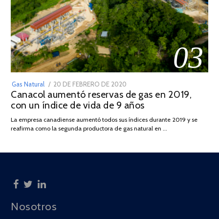
03
POSTED
Gas Natural
20 DE FEBRERO DE 2020
10
Canacol aumentó reservas de gas en 2019,
ON
DE
con un índice de vida de 9 años
JULIO
DE
La empresa canadiense aumentó todos sus índices durante 2019 y se
2025
reafirma como la segunda productora de gas natural en …
Nosotros