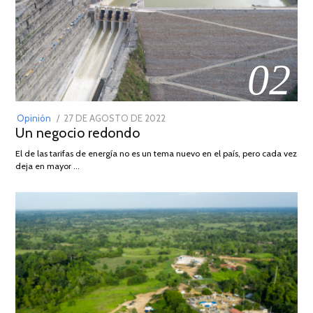
02
POSTED
Opinión
27 DE AGOSTO DE 2022
30
Un negocio redondo
ON
DE
AGOSTO
El de las tarifas de energía no es un tema nuevo en el país, pero cada vez
DE
deja en mayor …
2022