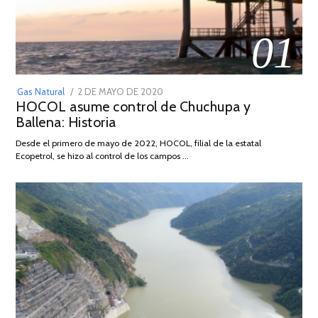
01
POSTED
Gas Natural
2 DE MAYO DE 2020
16
HOCOL asume control de Chuchupa y
ON
DE
Ballena: Historia
FEBRERO
DE
Desde el primero de mayo de 2022, HOCOL, filial de la estatal
2026
Ecopetrol, se hizo al control de los campos …