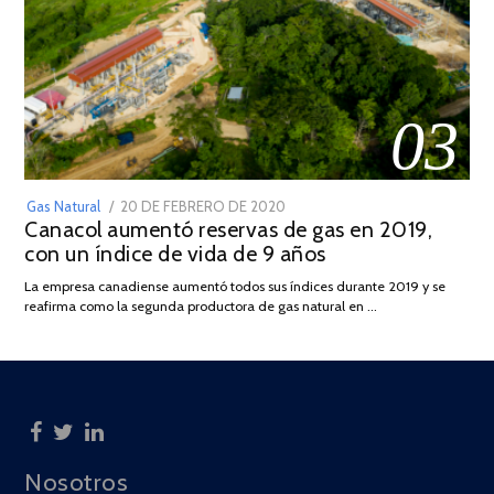
03
POSTED
Gas Natural
20 DE FEBRERO DE 2020
10
Canacol aumentó reservas de gas en 2019,
ON
DE
con un índice de vida de 9 años
JULIO
DE
La empresa canadiense aumentó todos sus índices durante 2019 y se
2025
reafirma como la segunda productora de gas natural en …
Nosotros