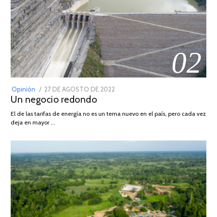
02
POSTED
Opinión
27 DE AGOSTO DE 2022
30
Un negocio redondo
ON
DE
AGOSTO
El de las tarifas de energía no es un tema nuevo en el país, pero cada vez
DE
deja en mayor …
2022