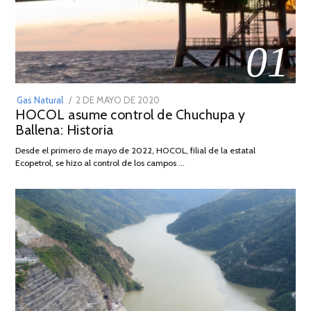
01
POSTED
Gas Natural
2 DE MAYO DE 2020
16
HOCOL asume control de Chuchupa y
ON
DE
Ballena: Historia
FEBRERO
DE
Desde el primero de mayo de 2022, HOCOL, filial de la estatal
2026
Ecopetrol, se hizo al control de los campos …