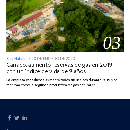
03
POSTED
Gas Natural
20 DE FEBRERO DE 2020
10
Canacol aumentó reservas de gas en 2019,
ON
DE
con un índice de vida de 9 años
JULIO
DE
La empresa canadiense aumentó todos sus índices durante 2019 y se
2025
reafirma como la segunda productora de gas natural en …