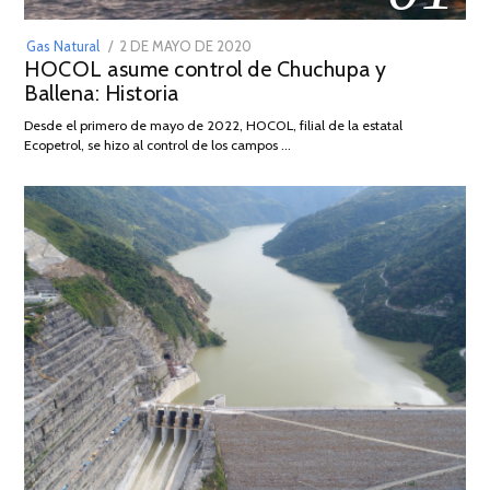
POSTED
Gas Natural
2 DE MAYO DE 2020
16
HOCOL asume control de Chuchupa y
ON
DE
Ballena: Historia
FEBRERO
DE
Desde el primero de mayo de 2022, HOCOL, filial de la estatal
2026
Ecopetrol, se hizo al control de los campos …