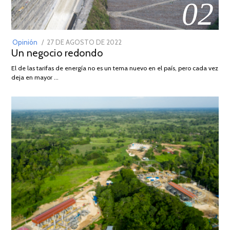
02
POSTED
Opinión
27 DE AGOSTO DE 2022
30
Un negocio redondo
ON
DE
AGOSTO
El de las tarifas de energía no es un tema nuevo en el país, pero cada vez
DE
deja en mayor …
2022