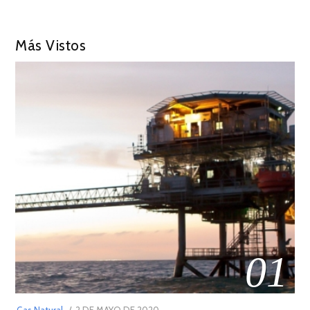
Más Vistos
01
POSTED