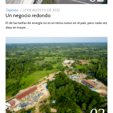
POSTED
Opinión
27 DE AGOSTO DE 2022
30
Un negocio redondo
ON
DE
AGOSTO
El de las tarifas de energía no es un tema nuevo en el país, pero cada vez
DE
deja en mayor …
2022