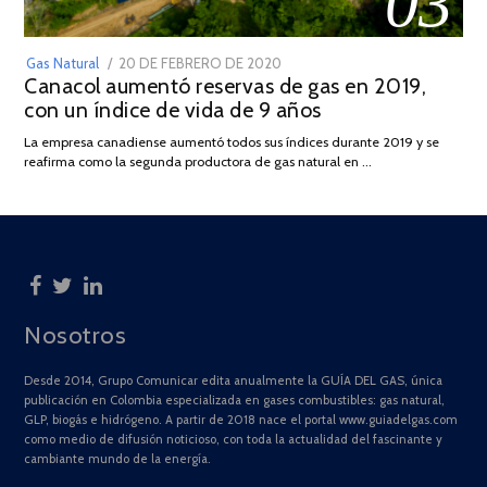
03
POSTED
Gas Natural
20 DE FEBRERO DE 2020
10
Canacol aumentó reservas de gas en 2019,
ON
DE
con un índice de vida de 9 años
JULIO
DE
La empresa canadiense aumentó todos sus índices durante 2019 y se
2025
reafirma como la segunda productora de gas natural en …
Nosotros
Desde 2014, Grupo Comunicar edita anualmente la GUÍA DEL GAS, única
publicación en Colombia especializada en gases combustibles: gas natural,
GLP, biogás e hidrógeno. A partir de 2018 nace el portal www.guiadelgas.com
como medio de difusión noticioso, con toda la actualidad del fascinante y
cambiante mundo de la energía.