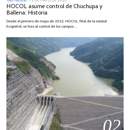
Gas Natural
2 DE MAYO DE 2020
16
HOCOL asume control de Chuchupa y
ON
DE
Ballena: Historia
FEBRERO
DE
Desde el primero de mayo de 2022, HOCOL, filial de la estatal
2026
Ecopetrol, se hizo al control de los campos …
02