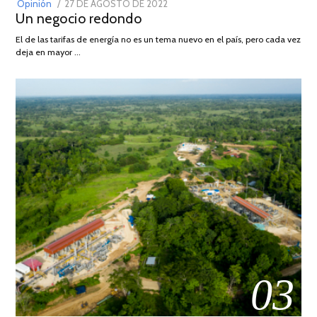
POSTED
Opinión
27 DE AGOSTO DE 2022
30
Un negocio redondo
ON
DE
AGOSTO
El de las tarifas de energía no es un tema nuevo en el país, pero cada vez
DE
deja en mayor …
2022
03