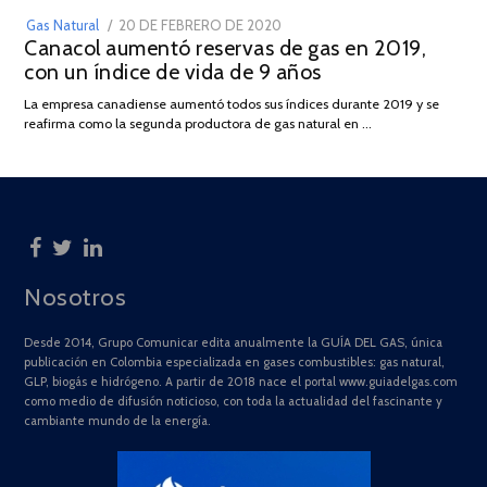
POSTED
Gas Natural
20 DE FEBRERO DE 2020
10
Canacol aumentó reservas de gas en 2019,
ON
DE
con un índice de vida de 9 años
JULIO
DE
La empresa canadiense aumentó todos sus índices durante 2019 y se
2025
reafirma como la segunda productora de gas natural en …
Nosotros
Desde 2014, Grupo Comunicar edita anualmente la GUÍA DEL GAS, única
publicación en Colombia especializada en gases combustibles: gas natural,
GLP, biogás e hidrógeno. A partir de 2018 nace el portal www.guiadelgas.com
como medio de difusión noticioso, con toda la actualidad del fascinante y
cambiante mundo de la energía.