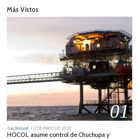
Más Vistos
01
POSTED
Gas Natural
2 DE MAYO DE 2020
16
HOCOL asume control de Chuchupa y
ON
DE