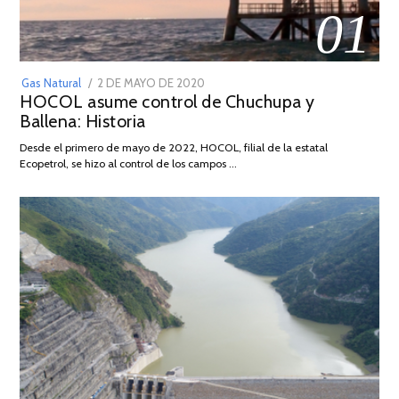
01
POSTED
Gas Natural
2 DE MAYO DE 2020
16
HOCOL asume control de Chuchupa y
ON
DE
Ballena: Historia
FEBRERO
DE
Desde el primero de mayo de 2022, HOCOL, filial de la estatal
2026
Ecopetrol, se hizo al control de los campos …