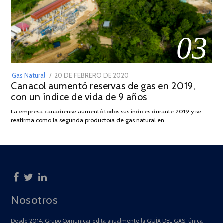
03
POSTED
Gas Natural
20 DE FEBRERO DE 2020
10
Canacol aumentó reservas de gas en 2019,
ON
DE
con un índice de vida de 9 años
JULIO
DE
La empresa canadiense aumentó todos sus índices durante 2019 y se
2025
reafirma como la segunda productora de gas natural en …
Nosotros
Desde 2014, Grupo Comunicar edita anualmente la GUÍA DEL GAS, única