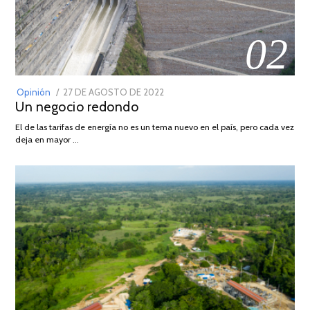
02
POSTED
Opinión
27 DE AGOSTO DE 2022
30
Un negocio redondo
ON
DE
AGOSTO
El de las tarifas de energía no es un tema nuevo en el país, pero cada vez
DE
deja en mayor …
2022