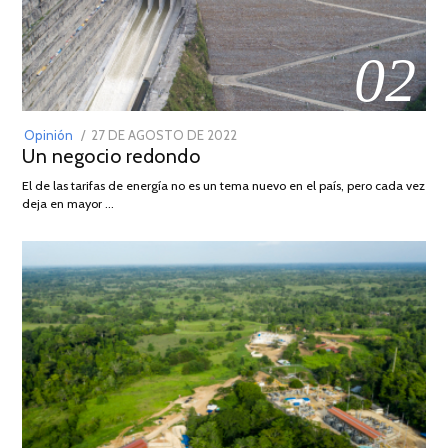
02
POSTED
Opinión
27 DE AGOSTO DE 2022
30
Un negocio redondo
ON
DE
AGOSTO
El de las tarifas de energía no es un tema nuevo en el país, pero cada vez
DE
deja en mayor …
2022