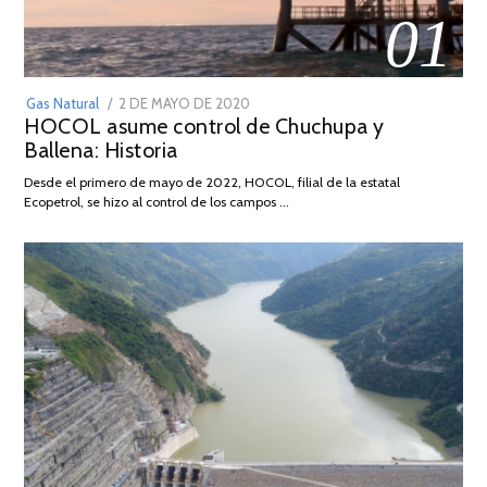
01
POSTED
Gas Natural
2 DE MAYO DE 2020
16
HOCOL asume control de Chuchupa y
ON
DE
Ballena: Historia
FEBRERO
DE
Desde el primero de mayo de 2022, HOCOL, filial de la estatal
2026
Ecopetrol, se hizo al control de los campos …