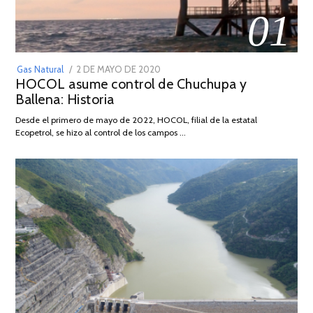
01
POSTED
Gas Natural
2 DE MAYO DE 2020
16
HOCOL asume control de Chuchupa y
ON
DE
Ballena: Historia
FEBRERO
DE
Desde el primero de mayo de 2022, HOCOL, filial de la estatal
2026
Ecopetrol, se hizo al control de los campos …