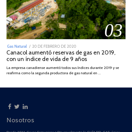
03
POSTED
Gas Natural
20 DE FEBRERO DE 2020
10
Canacol aumentó reservas de gas en 2019,
ON
DE
con un índice de vida de 9 años
JULIO
DE
La empresa canadiense aumentó todos sus índices durante 2019 y se
2025
reafirma como la segunda productora de gas natural en …
Nosotros