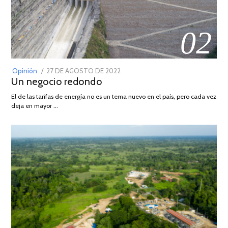
02
POSTED
Opinión
27 DE AGOSTO DE 2022
30
Un negocio redondo
ON
DE
AGOSTO
El de las tarifas de energía no es un tema nuevo en el país, pero cada vez
DE
deja en mayor …
2022