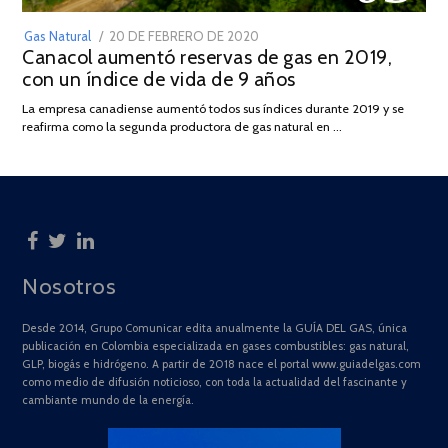
POSTED
Gas Natural
20 DE FEBRERO DE 2020
10
Canacol aumentó reservas de gas en 2019,
ON
DE
con un índice de vida de 9 años
JULIO
DE
La empresa canadiense aumentó todos sus índices durante 2019 y se
2025
reafirma como la segunda productora de gas natural en …
Nosotros
Desde 2014, Grupo Comunicar edita anualmente la GUÍA DEL GAS, única
publicación en Colombia especializada en gases combustibles: gas natural,
GLP, biogás e hidrógeno. A partir de 2018 nace el portal www.guiadelgas.com
como medio de difusión noticioso, con toda la actualidad del fascinante y
cambiante mundo de la energía.