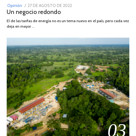
POSTED
Opinión
27 DE AGOSTO DE 2022
30
Un negocio redondo
ON
DE
AGOSTO
El de las tarifas de energía no es un tema nuevo en el país, pero cada vez
DE
deja en mayor …
2022
03