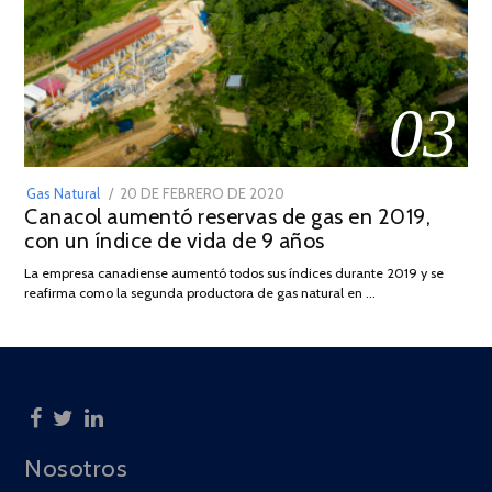
03
POSTED
Gas Natural
20 DE FEBRERO DE 2020
10
Canacol aumentó reservas de gas en 2019,
ON
DE
con un índice de vida de 9 años
JULIO
DE
La empresa canadiense aumentó todos sus índices durante 2019 y se
2025
reafirma como la segunda productora de gas natural en …
Nosotros