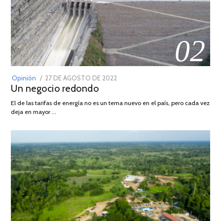
02
POSTED
Opinión
27 DE AGOSTO DE 2022
30
Un negocio redondo
ON
DE
AGOSTO
El de las tarifas de energía no es un tema nuevo en el país, pero cada vez
DE
deja en mayor …
2022