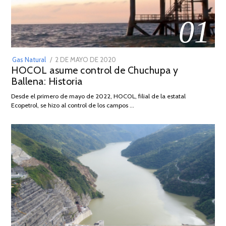
01
POSTED
Gas Natural
2 DE MAYO DE 2020
16
HOCOL asume control de Chuchupa y
ON
DE
Ballena: Historia
FEBRERO
DE
Desde el primero de mayo de 2022, HOCOL, filial de la estatal
2026
Ecopetrol, se hizo al control de los campos …