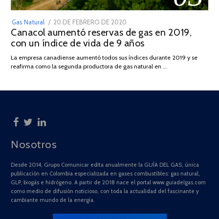
POSTED
Gas Natural
20 DE FEBRERO DE 2020
10
Canacol aumentó reservas de gas en 2019,
ON
DE
con un índice de vida de 9 años
JULIO
DE
La empresa canadiense aumentó todos sus índices durante 2019 y se
2025
reafirma como la segunda productora de gas natural en …
Nosotros
Desde 2014, Grupo Comunicar edita anualmente la GUÍA DEL GAS, única
publicación en Colombia especializada en gases combustibles: gas natural,
GLP, biogás e hidrógeno. A partir de 2018 nace el portal www.guiadelgas.com
como medio de difusión noticioso, con toda la actualidad del fascinante y
cambiante mundo de la energía.