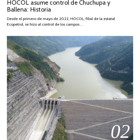
HOCOL asume control de Chuchupa y
ON
DE
Ballena: Historia
FEBRERO
DE
Desde el primero de mayo de 2022, HOCOL, filial de la estatal
2026
Ecopetrol, se hizo al control de los campos …
02