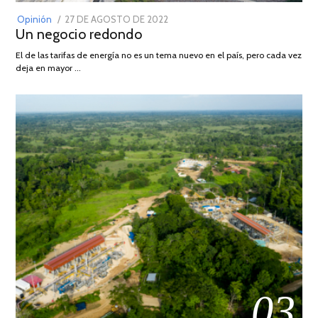
POSTED
Opinión
27 DE AGOSTO DE 2022
30
Un negocio redondo
ON
DE
AGOSTO
El de las tarifas de energía no es un tema nuevo en el país, pero cada vez
DE
deja en mayor …
2022
03