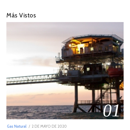
Más Vistos
01
POSTED
Gas Natural
2 DE MAYO DE 2020
16