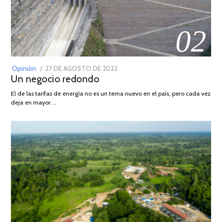
02
POSTED
Opinión
27 DE AGOSTO DE 2022
30
Un negocio redondo
ON
DE
AGOSTO
El de las tarifas de energía no es un tema nuevo en el país, pero cada vez
DE
deja en mayor …
2022