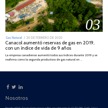
03
POSTED
Gas Natural
20 DE FEBRERO DE 2020
10
Canacol aumentó reservas de gas en 2019,
ON
DE
con un índice de vida de 9 años
JULIO
DE
La empresa canadiense aumentó todos sus índices durante 2019 y se
2025
reafirma como la segunda productora de gas natural en …
Nosotros