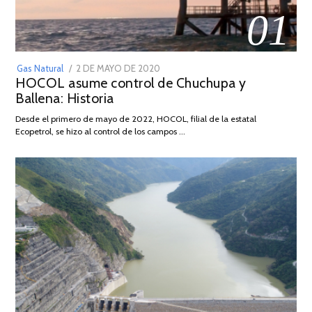
01
POSTED
Gas Natural
2 DE MAYO DE 2020
16
HOCOL asume control de Chuchupa y
ON
DE
Ballena: Historia
FEBRERO
DE
Desde el primero de mayo de 2022, HOCOL, filial de la estatal
2026
Ecopetrol, se hizo al control de los campos …