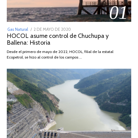
01
POSTED
Gas Natural
2 DE MAYO DE 2020
16
HOCOL asume control de Chuchupa y
ON
DE
Ballena: Historia
FEBRERO
DE
Desde el primero de mayo de 2022, HOCOL, filial de la estatal
2026
Ecopetrol, se hizo al control de los campos …