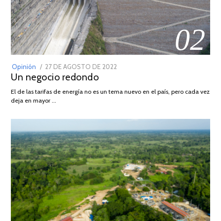
02
POSTED
Opinión
27 DE AGOSTO DE 2022
30
Un negocio redondo
ON
DE
AGOSTO
El de las tarifas de energía no es un tema nuevo en el país, pero cada vez
DE
deja en mayor …
2022