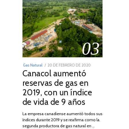
03
POSTED
Gas Natural
20 DE FEBRERO DE 2020
10
Canacol aumentó
ON
DE
JULIO
reservas de gas en
DE
2019, con un índice
2025
de vida de 9 años
La empresa canadiense aumentó todos sus
índices durante 2019 y se reafirma como la
segunda productora de gas natural en …