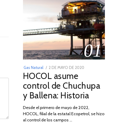
01
POSTED
Gas Natural
2 DE MAYO DE 2020
16
HOCOL asume
ON
DE
FEBRERO
control de Chuchupa
DE
y Ballena: Historia
2026
Desde el primero de mayo de 2022,
HOCOL, filial de la estatal Ecopetrol, se hizo
al control de los campos …