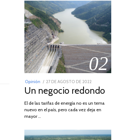
02
POSTED
Opinión
27 DE AGOSTO DE 2022
30
Un negocio redondo
ON
DE
AGOSTO
El de las tarifas de energía no es un tema
DE
nuevo en el país, pero cada vez deja en
2022
mayor …