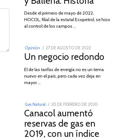
y Ballena: Historia
Desde el primero de mayo de 2022,
HOCOL, filial de la estatal Ecopetrol, se hizo
02
al control de los campos …
POSTED
Opinión
27 DE AGOSTO DE 2022
30
Un negocio redondo
ON
DE
AGOSTO
El de las tarifas de energía no es un tema
DE
nuevo en el país, pero cada vez deja en
2022
03
mayor …
POSTED
Gas Natural
20 DE FEBRERO DE 2020
10
Canacol aumentó
ON
DE
JULIO
reservas de gas en
DE
2019, con un índice
2025