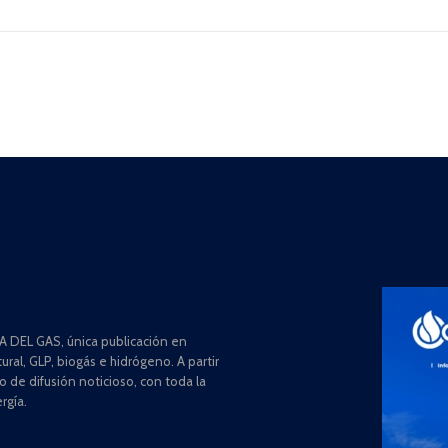
 DEL GAS, única publicación en
ral, GLP, biogás e hidrógeno. A partir
de difusión noticioso, con toda la
rgía.