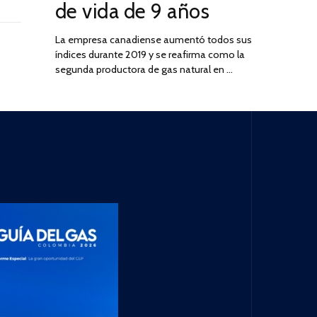
de vida de 9 años
La empresa canadiense aumentó todos sus
índices durante 2019 y se reafirma como la
segunda productora de gas natural en …