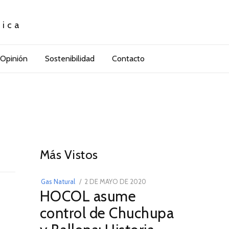
tica
Opinión
Sostenibilidad
Contacto
01
Más Vistos
POSTED
Gas Natural
2 DE MAYO DE 2020
16
HOCOL asume
ON
DE
FEBRERO
control de Chuchupa
DE
2026