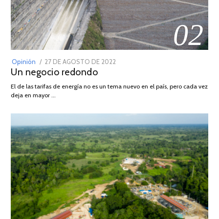
02
POSTED
Opinión
27 DE AGOSTO DE 2022
30
Un negocio redondo
ON
DE
AGOSTO
El de las tarifas de energía no es un tema nuevo en el país, pero cada vez
DE
deja en mayor …
2022