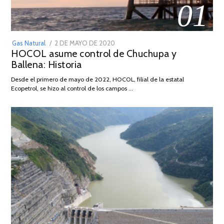
01
POSTED
Gas Natural
2 DE MAYO DE 2020
16
HOCOL asume control de Chuchupa y
ON
DE
Ballena: Historia
FEBRERO
DE
Desde el primero de mayo de 2022, HOCOL, filial de la estatal
2026
Ecopetrol, se hizo al control de los campos …