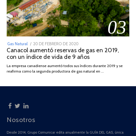
03
POSTED
Gas Natural
20 DE FEBRERO DE 2020
10
Canacol aumentó reservas de gas en 2019,
ON
DE
con un índice de vida de 9 años
JULIO
DE
La empresa canadiense aumentó todos sus índices durante 2019 y se
2025
reafirma como la segunda productora de gas natural en …
Nosotros
Desde 2014, Grupo Comunicar edita anualmente la GUÍA DEL GAS, única