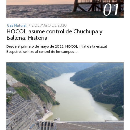
01
POSTED
Gas Natural
2 DE MAYO DE 2020
16
HOCOL asume control de Chuchupa y
ON
DE
Ballena: Historia
FEBRERO
DE
Desde el primero de mayo de 2022, HOCOL, filial de la estatal
2026
Ecopetrol, se hizo al control de los campos …