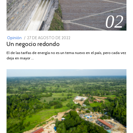
02
POSTED
Opinión
27 DE AGOSTO DE 2022
30
Un negocio redondo
ON
DE
AGOSTO
El de las tarifas de energía no es un tema nuevo en el país, pero cada vez
DE
deja en mayor …
2022