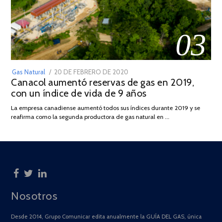
03
POSTED
Gas Natural
20 DE FEBRERO DE 2020
10
Canacol aumentó reservas de gas en 2019,
ON
DE
con un índice de vida de 9 años
JULIO
DE
La empresa canadiense aumentó todos sus índices durante 2019 y se
2025
reafirma como la segunda productora de gas natural en …
Nosotros
Desde 2014, Grupo Comunicar edita anualmente la GUÍA DEL GAS, única