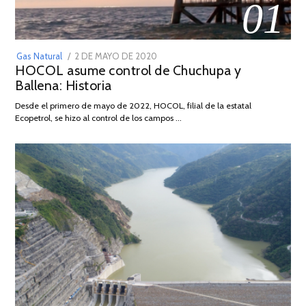
01
POSTED
Gas Natural
2 DE MAYO DE 2020
16
HOCOL asume control de Chuchupa y
ON
DE
Ballena: Historia
FEBRERO
DE
Desde el primero de mayo de 2022, HOCOL, filial de la estatal
2026
Ecopetrol, se hizo al control de los campos …