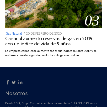
03
POSTED
Gas Natural
20 DE FEBRERO DE 2020
10
Canacol aumentó reservas de gas en 2019,
ON
DE
con un índice de vida de 9 años
JULIO
DE
La empresa canadiense aumentó todos sus índices durante 2019 y se
2025
reafirma como la segunda productora de gas natural en …
Nosotros
Desde 2014, Grupo Comunicar edita anualmente la GUÍA DEL GAS, única