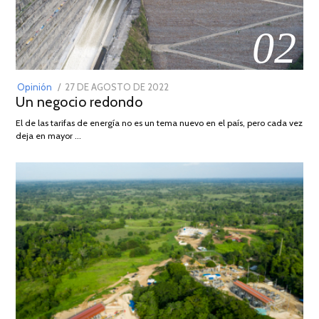
02
POSTED
Opinión
27 DE AGOSTO DE 2022
30
Un negocio redondo
ON
DE
AGOSTO
El de las tarifas de energía no es un tema nuevo en el país, pero cada vez
DE
deja en mayor …
2022