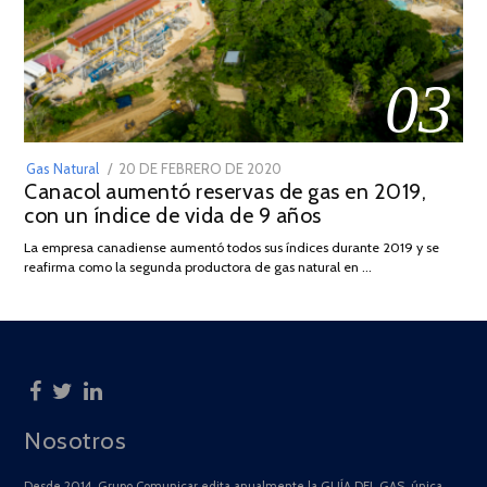
03
POSTED
Gas Natural
20 DE FEBRERO DE 2020
10
Canacol aumentó reservas de gas en 2019,
ON
DE
con un índice de vida de 9 años
JULIO
DE
La empresa canadiense aumentó todos sus índices durante 2019 y se
2025
reafirma como la segunda productora de gas natural en …
Nosotros
Desde 2014, Grupo Comunicar edita anualmente la GUÍA DEL GAS, única