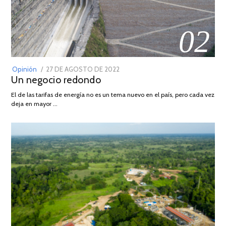
02
POSTED
Opinión
27 DE AGOSTO DE 2022
30
Un negocio redondo
ON
DE
AGOSTO
El de las tarifas de energía no es un tema nuevo en el país, pero cada vez
DE
deja en mayor …
2022