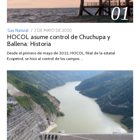
01
POSTED
Gas Natural
2 DE MAYO DE 2020
16
HOCOL asume control de Chuchupa y
ON
DE
Ballena: Historia
FEBRERO
DE
Desde el primero de mayo de 2022, HOCOL, filial de la estatal
2026
Ecopetrol, se hizo al control de los campos …