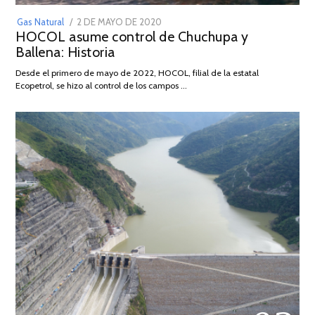
POSTED
Gas Natural
2 DE MAYO DE 2020
16
HOCOL asume control de Chuchupa y
ON
DE
Ballena: Historia
FEBRERO
DE
Desde el primero de mayo de 2022, HOCOL, filial de la estatal
2026
Ecopetrol, se hizo al control de los campos …