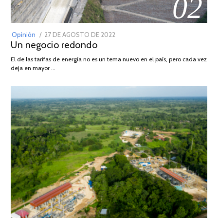
02
POSTED
Opinión
27 DE AGOSTO DE 2022
30
Un negocio redondo
ON
DE
AGOSTO
El de las tarifas de energía no es un tema nuevo en el país, pero cada vez
DE
deja en mayor …
2022