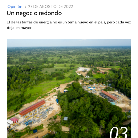
POSTED
Opinión
27 DE AGOSTO DE 2022
30
Un negocio redondo
ON
DE
AGOSTO
El de las tarifas de energía no es un tema nuevo en el país, pero cada vez
DE
deja en mayor …
2022
03