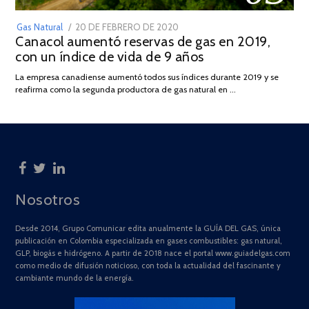
POSTED
Gas Natural
20 DE FEBRERO DE 2020
10
Canacol aumentó reservas de gas en 2019,
ON
DE
con un índice de vida de 9 años
JULIO
DE
La empresa canadiense aumentó todos sus índices durante 2019 y se
2025
reafirma como la segunda productora de gas natural en …
Nosotros
Desde 2014, Grupo Comunicar edita anualmente la GUÍA DEL GAS, única
publicación en Colombia especializada en gases combustibles: gas natural,
GLP, biogás e hidrógeno. A partir de 2018 nace el portal www.guiadelgas.com
como medio de difusión noticioso, con toda la actualidad del fascinante y
cambiante mundo de la energía.