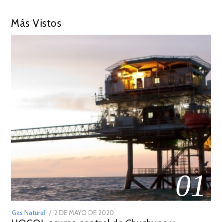
Más Vistos
01
POSTED
Gas Natural
2 DE MAYO DE 2020
16