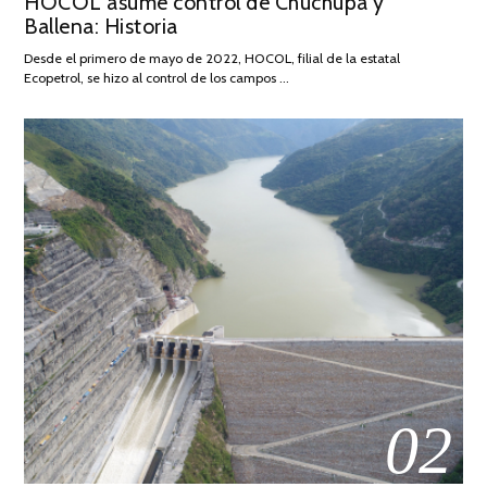
HOCOL asume control de Chuchupa y
ON
DE
Ballena: Historia
FEBRERO
DE
Desde el primero de mayo de 2022, HOCOL, filial de la estatal
2026
Ecopetrol, se hizo al control de los campos …
02