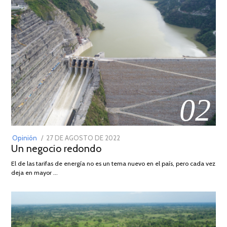
02
POSTED
Opinión
27 DE AGOSTO DE 2022
30
Un negocio redondo
ON
DE
AGOSTO
El de las tarifas de energía no es un tema nuevo en el país, pero cada vez
DE
deja en mayor …
2022