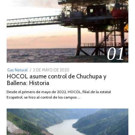
01
POSTED
Gas Natural
2 DE MAYO DE 2020
16
HOCOL asume control de Chuchupa y
ON
DE
Ballena: Historia
FEBRERO
DE
Desde el primero de mayo de 2022, HOCOL, filial de la estatal
2026
Ecopetrol, se hizo al control de los campos …