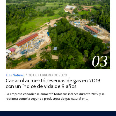
03
POSTED
Gas Natural
20 DE FEBRERO DE 2020
10
Canacol aumentó reservas de gas en 2019,
ON
DE
con un índice de vida de 9 años
JULIO
DE
La empresa canadiense aumentó todos sus índices durante 2019 y se
2025
reafirma como la segunda productora de gas natural en …