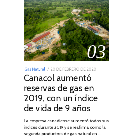
03
POSTED
Gas Natural
20 DE FEBRERO DE 2020
10
Canacol aumentó
ON
DE
JULIO
reservas de gas en
DE
2019, con un índice
2025
de vida de 9 años
La empresa canadiense aumentó todos sus
índices durante 2019 y se reafirma como la
segunda productora de gas natural en …