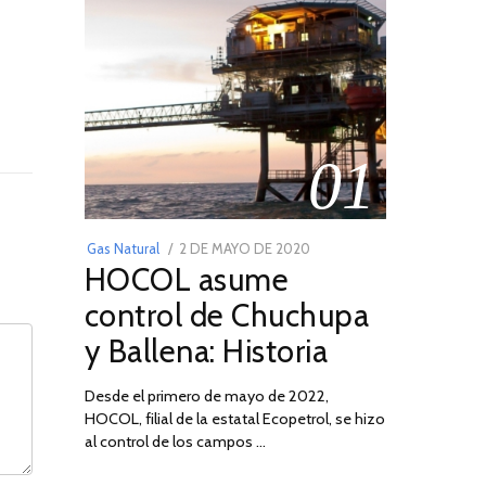
01
POSTED
Gas Natural
2 DE MAYO DE 2020
16
HOCOL asume
ON
DE
FEBRERO
control de Chuchupa
DE
y Ballena: Historia
2026
Desde el primero de mayo de 2022,
HOCOL, filial de la estatal Ecopetrol, se hizo
al control de los campos …