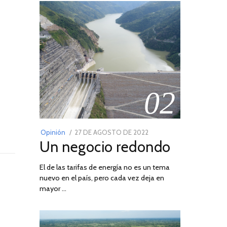
02
POSTED
Opinión
27 DE AGOSTO DE 2022
30
Un negocio redondo
ON
DE
AGOSTO
El de las tarifas de energía no es un tema
DE
nuevo en el país, pero cada vez deja en
2022
mayor …