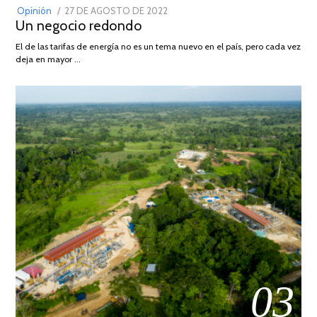
POSTED
Opinión
27 DE AGOSTO DE 2022
30
Un negocio redondo
ON
DE
AGOSTO
El de las tarifas de energía no es un tema nuevo en el país, pero cada vez
DE
deja en mayor …
2022
03