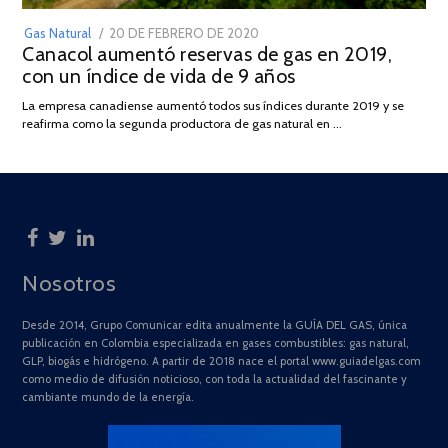
POSTED
Gas Natural
20 DE FEBRERO DE 2020
10
Canacol aumentó reservas de gas en 2019,
ON
DE
con un índice de vida de 9 años
JULIO
DE
La empresa canadiense aumentó todos sus índices durante 2019 y se
2025
reafirma como la segunda productora de gas natural en …
Nosotros
Desde 2014, Grupo Comunicar edita anualmente la GUÍA DEL GAS, única
publicación en Colombia especializada en gases combustibles: gas natural,
GLP, biogás e hidrógeno. A partir de 2018 nace el portal www.guiadelgas.com
como medio de difusión noticioso, con toda la actualidad del fascinante y
cambiante mundo de la energía.