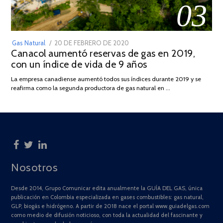
03
POSTED
Gas Natural
20 DE FEBRERO DE 2020
10
Canacol aumentó reservas de gas en 2019,
ON
DE
con un índice de vida de 9 años
JULIO
DE
La empresa canadiense aumentó todos sus índices durante 2019 y se
2025
reafirma como la segunda productora de gas natural en …
Nosotros
Desde 2014, Grupo Comunicar edita anualmente la GUÍA DEL GAS, única
publicación en Colombia especializada en gases combustibles: gas natural,
GLP, biogás e hidrógeno. A partir de 2018 nace el portal www.guiadelgas.com
como medio de difusión noticioso, con toda la actualidad del fascinante y