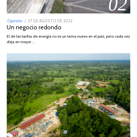
02
POSTED
Opinión
27 DE AGOSTO DE 2022
30
Un negocio redondo
ON
DE
AGOSTO
El de las tarifas de energía no es un tema nuevo en el país, pero cada vez
DE
deja en mayor …
2022