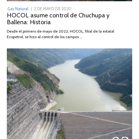
POSTED
Gas Natural
2 DE MAYO DE 2020
16
HOCOL asume control de Chuchupa y
ON
DE
Ballena: Historia
FEBRERO
DE
Desde el primero de mayo de 2022, HOCOL, filial de la estatal
2026
Ecopetrol, se hizo al control de los campos …