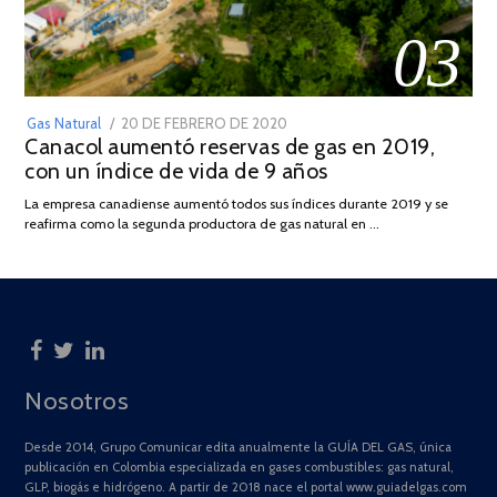
03
POSTED
Gas Natural
20 DE FEBRERO DE 2020
10
Canacol aumentó reservas de gas en 2019,
ON
DE
con un índice de vida de 9 años
JULIO
DE
La empresa canadiense aumentó todos sus índices durante 2019 y se
2025
reafirma como la segunda productora de gas natural en …
Nosotros
Desde 2014, Grupo Comunicar edita anualmente la GUÍA DEL GAS, única
publicación en Colombia especializada en gases combustibles: gas natural,
GLP, biogás e hidrógeno. A partir de 2018 nace el portal www.guiadelgas.com