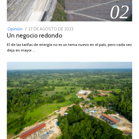
02
POSTED
Opinión
27 DE AGOSTO DE 2022
30
Un negocio redondo
ON
DE
AGOSTO
El de las tarifas de energía no es un tema nuevo en el país, pero cada vez
DE
deja en mayor …
2022