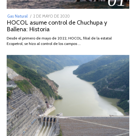
POSTED
Gas Natural
2 DE MAYO DE 2020
16
HOCOL asume control de Chuchupa y
ON
DE
Ballena: Historia
FEBRERO
DE
Desde el primero de mayo de 2022, HOCOL, filial de la estatal
2026
Ecopetrol, se hizo al control de los campos …