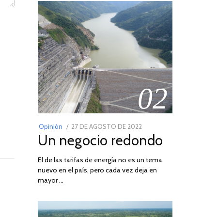
02
POSTED
Opinión
27 DE AGOSTO DE 2022
30
Un negocio redondo
ON
DE
AGOSTO
El de las tarifas de energía no es un tema
DE
nuevo en el país, pero cada vez deja en
2022
mayor …