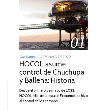
01
POSTED
Gas Natural
2 DE MAYO DE 2020
16
HOCOL asume
ON
DE
FEBRERO
control de Chuchupa
DE
y Ballena: Historia
2026
Desde el primero de mayo de 2022,
HOCOL, filial de la estatal Ecopetrol, se hizo
al control de los campos …