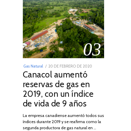
03
POSTED
Gas Natural
20 DE FEBRERO DE 2020
10
Canacol aumentó
ON
DE
JULIO
reservas de gas en
DE
2019, con un índice
2025
de vida de 9 años
La empresa canadiense aumentó todos sus
índices durante 2019 y se reafirma como la
segunda productora de gas natural en …