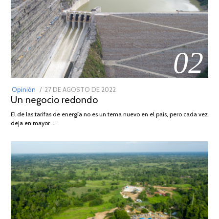
02
POSTED
Opinión
27 DE AGOSTO DE 2022
30
Un negocio redondo
ON
DE
AGOSTO
El de las tarifas de energía no es un tema nuevo en el país, pero cada vez
DE
deja en mayor …
2022