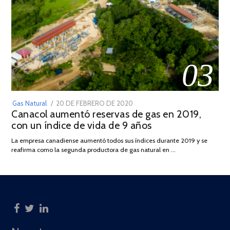
03
POSTED
Gas Natural
20 DE FEBRERO DE 2020
10
Canacol aumentó reservas de gas en 2019,
ON
DE
con un índice de vida de 9 años
JULIO
DE
La empresa canadiense aumentó todos sus índices durante 2019 y se
2025
reafirma como la segunda productora de gas natural en …