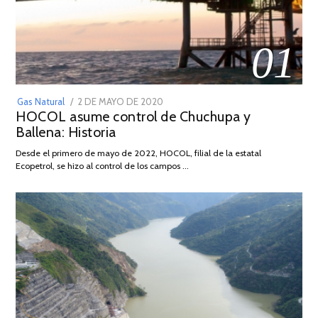
01
POSTED
Gas Natural
2 DE MAYO DE 2020
16
HOCOL asume control de Chuchupa y
ON
DE
Ballena: Historia
FEBRERO
DE
Desde el primero de mayo de 2022, HOCOL, filial de la estatal
2026
Ecopetrol, se hizo al control de los campos …