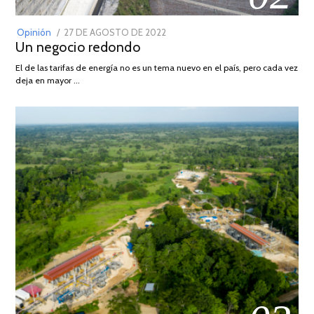
POSTED
Opinión
27 DE AGOSTO DE 2022
30
Un negocio redondo
ON
DE
AGOSTO
El de las tarifas de energía no es un tema nuevo en el país, pero cada vez
DE
deja en mayor …
2022