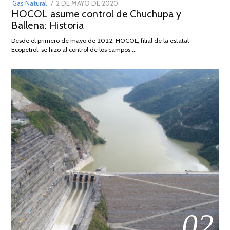
POSTED
Gas Natural
2 DE MAYO DE 2020
16
HOCOL asume control de Chuchupa y
ON
DE
Ballena: Historia
FEBRERO
DE
Desde el primero de mayo de 2022, HOCOL, filial de la estatal
2026
Ecopetrol, se hizo al control de los campos …
02