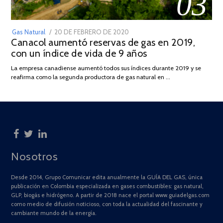
03
POSTED
Gas Natural
20 DE FEBRERO DE 2020
10
Canacol aumentó reservas de gas en 2019,
ON
DE
con un índice de vida de 9 años
JULIO
DE
La empresa canadiense aumentó todos sus índices durante 2019 y se
2025
reafirma como la segunda productora de gas natural en …
Nosotros
Desde 2014, Grupo Comunicar edita anualmente la GUÍA DEL GAS, única
publicación en Colombia especializada en gases combustibles: gas natural,
GLP, biogás e hidrógeno. A partir de 2018 nace el portal www.guiadelgas.com
como medio de difusión noticioso, con toda la actualidad del fascinante y
cambiante mundo de la energía.