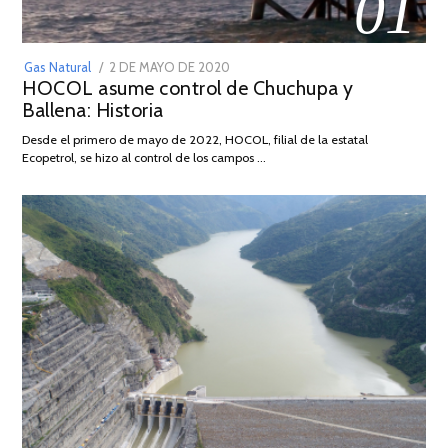
01
POSTED
Gas Natural
2 DE MAYO DE 2020
16
HOCOL asume control de Chuchupa y
ON
DE
Ballena: Historia
FEBRERO
DE
Desde el primero de mayo de 2022, HOCOL, filial de la estatal
2026
Ecopetrol, se hizo al control de los campos …