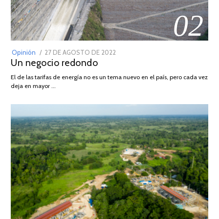
02
POSTED
Opinión
27 DE AGOSTO DE 2022
30
Un negocio redondo
ON
DE
AGOSTO
El de las tarifas de energía no es un tema nuevo en el país, pero cada vez
DE
deja en mayor …
2022