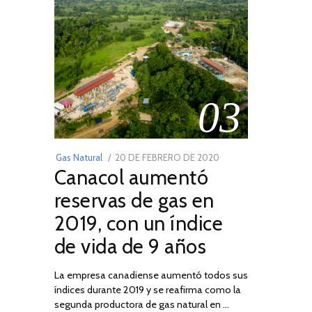
03
POSTED
Gas Natural
20 DE FEBRERO DE 2020
10
Canacol aumentó
ON
DE
JULIO
reservas de gas en
DE
2019, con un índice
2025
de vida de 9 años
La empresa canadiense aumentó todos sus
índices durante 2019 y se reafirma como la
segunda productora de gas natural en …