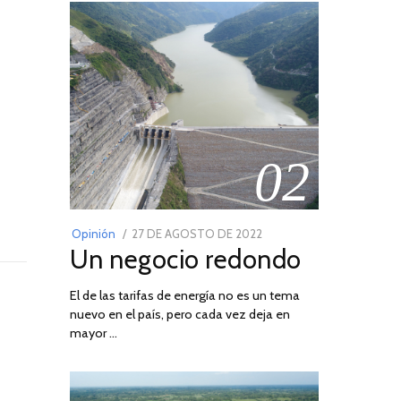
02
POSTED
Opinión
27 DE AGOSTO DE 2022
30
Un negocio redondo
ON
DE
AGOSTO
El de las tarifas de energía no es un tema
DE
nuevo en el país, pero cada vez deja en
2022
mayor …