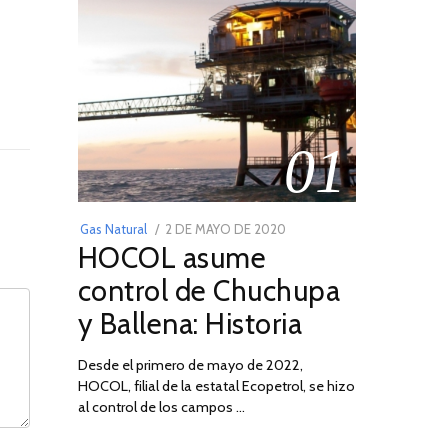
01
POSTED
Gas Natural
2 DE MAYO DE 2020
16
HOCOL asume
ON
DE
FEBRERO
control de Chuchupa
DE
y Ballena: Historia
2026
Desde el primero de mayo de 2022,
HOCOL, filial de la estatal Ecopetrol, se hizo
al control de los campos …