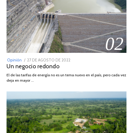
02
POSTED
Opinión
27 DE AGOSTO DE 2022
30
Un negocio redondo
ON
DE
AGOSTO
El de las tarifas de energía no es un tema nuevo en el país, pero cada vez
DE
deja en mayor …
2022