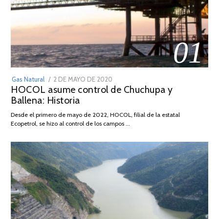
01
POSTED
Gas Natural
2 DE MAYO DE 2020
16
HOCOL asume control de Chuchupa y
ON
DE
Ballena: Historia
FEBRERO
DE
Desde el primero de mayo de 2022, HOCOL, filial de la estatal
2026
Ecopetrol, se hizo al control de los campos …