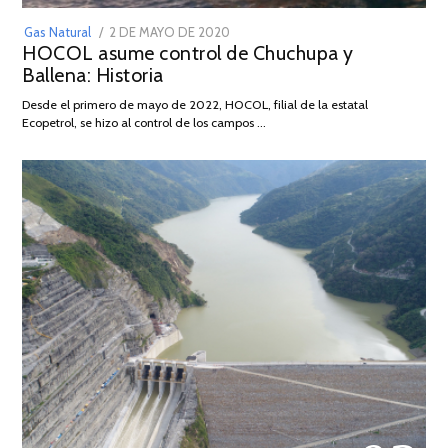
POSTED
Gas Natural
2 DE MAYO DE 2020
16
HOCOL asume control de Chuchupa y
ON
DE
Ballena: Historia
FEBRERO
DE
Desde el primero de mayo de 2022, HOCOL, filial de la estatal
2026
Ecopetrol, se hizo al control de los campos …