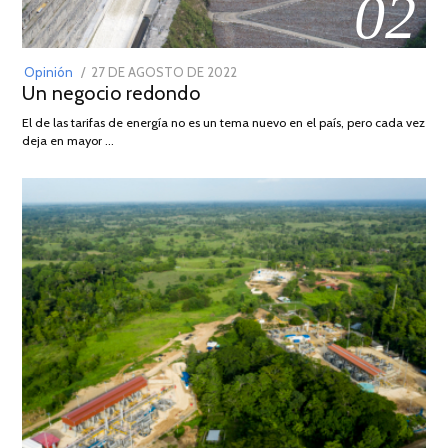
02
POSTED
Opinión
27 DE AGOSTO DE 2022
30
Un negocio redondo
ON
DE
AGOSTO
El de las tarifas de energía no es un tema nuevo en el país, pero cada vez
DE
deja en mayor …
2022