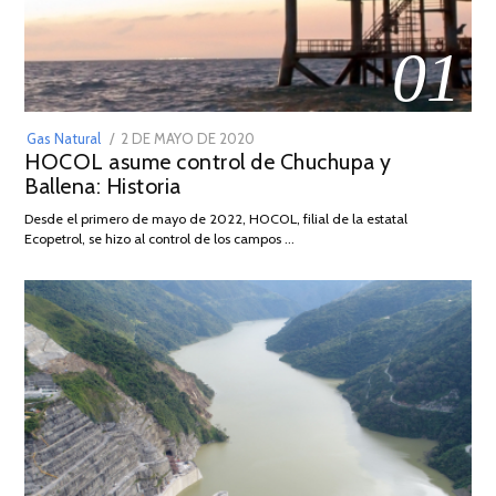
01
POSTED
Gas Natural
2 DE MAYO DE 2020
16
HOCOL asume control de Chuchupa y
ON
DE
Ballena: Historia
FEBRERO
DE
Desde el primero de mayo de 2022, HOCOL, filial de la estatal
2026
Ecopetrol, se hizo al control de los campos …