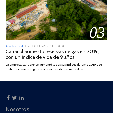
03
POSTED
Gas Natural
20 DE FEBRERO DE 2020
10
Canacol aumentó reservas de gas en 2019,
ON
DE
con un índice de vida de 9 años
JULIO
DE
La empresa canadiense aumentó todos sus índices durante 2019 y se
2025
reafirma como la segunda productora de gas natural en …
Nosotros