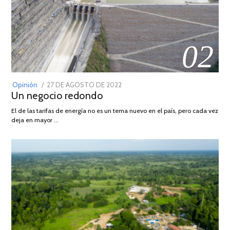
02
POSTED
Opinión
27 DE AGOSTO DE 2022
30
Un negocio redondo
ON
DE
AGOSTO
El de las tarifas de energía no es un tema nuevo en el país, pero cada vez
DE
deja en mayor …
2022