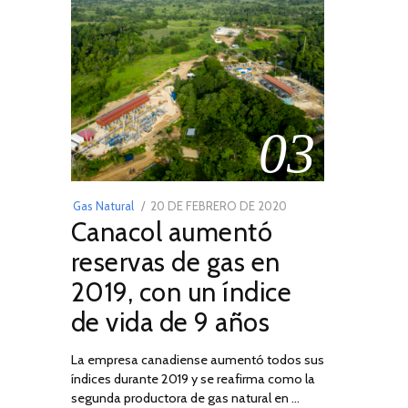
03
POSTED
Gas Natural
20 DE FEBRERO DE 2020
10
Canacol aumentó
ON
DE
JULIO
reservas de gas en
DE
2019, con un índice
2025
de vida de 9 años
La empresa canadiense aumentó todos sus
índices durante 2019 y se reafirma como la
segunda productora de gas natural en …