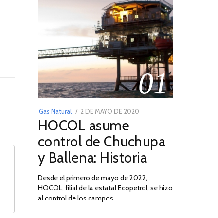
01
POSTED
Gas Natural
2 DE MAYO DE 2020
16
HOCOL asume
ON
DE
FEBRERO
control de Chuchupa
DE
y Ballena: Historia
2026
Desde el primero de mayo de 2022,
HOCOL, filial de la estatal Ecopetrol, se hizo
al control de los campos …