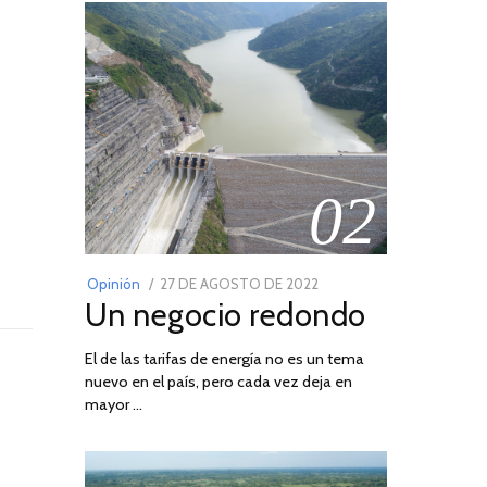
02
POSTED
Opinión
27 DE AGOSTO DE 2022
30
Un negocio redondo
ON
DE
AGOSTO
El de las tarifas de energía no es un tema
DE
nuevo en el país, pero cada vez deja en
2022
mayor …