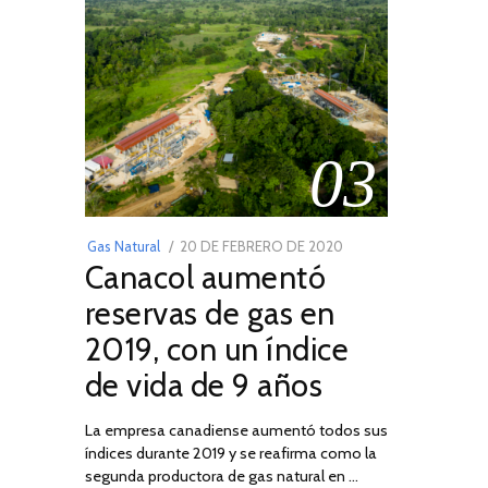
03
POSTED
Gas Natural
20 DE FEBRERO DE 2020
10
Canacol aumentó
ON
DE
JULIO
reservas de gas en
DE
2019, con un índice
2025
de vida de 9 años
La empresa canadiense aumentó todos sus
índices durante 2019 y se reafirma como la
segunda productora de gas natural en …