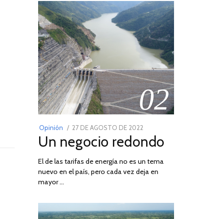
02
POSTED
Opinión
27 DE AGOSTO DE 2022
30
Un negocio redondo
ON
DE
AGOSTO
El de las tarifas de energía no es un tema
DE
nuevo en el país, pero cada vez deja en
2022
mayor …