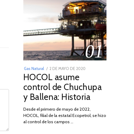
01
POSTED
Gas Natural
2 DE MAYO DE 2020
16
HOCOL asume
ON
DE
FEBRERO
control de Chuchupa
DE
y Ballena: Historia
2026
Desde el primero de mayo de 2022,
HOCOL, filial de la estatal Ecopetrol, se hizo
al control de los campos …