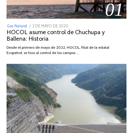
01
POSTED
Gas Natural
2 DE MAYO DE 2020
16
HOCOL asume control de Chuchupa y
ON
DE
Ballena: Historia
FEBRERO
DE
Desde el primero de mayo de 2022, HOCOL, filial de la estatal
2026
Ecopetrol, se hizo al control de los campos …