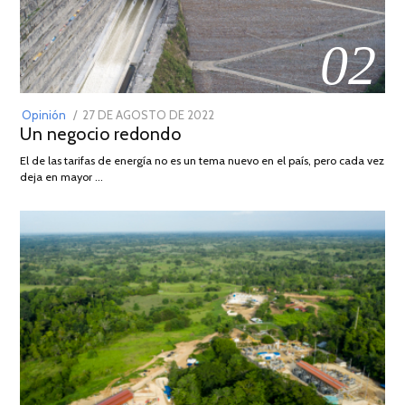
02
POSTED
Opinión
27 DE AGOSTO DE 2022
30
Un negocio redondo
ON
DE
AGOSTO
El de las tarifas de energía no es un tema nuevo en el país, pero cada vez
DE
deja en mayor …
2022