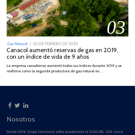
03
POSTED
Gas Natural
20 DE FEBRERO DE 2020
10
Canacol aumentó reservas de gas en 2019,
ON
DE
con un índice de vida de 9 años
JULIO
DE
La empresa canadiense aumentó todos sus índices durante 2019 y se
2025
reafirma como la segunda productora de gas natural en …
Nosotros
Desde 2014, Grupo Comunicar edita anualmente la GUÍA DEL GAS, única