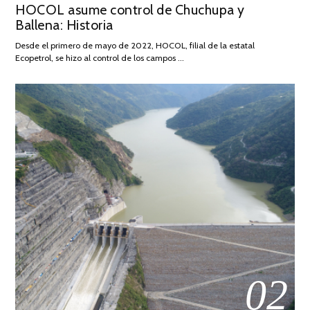
HOCOL asume control de Chuchupa y
ON
DE
Ballena: Historia
FEBRERO
DE
Desde el primero de mayo de 2022, HOCOL, filial de la estatal
2026
Ecopetrol, se hizo al control de los campos …
02