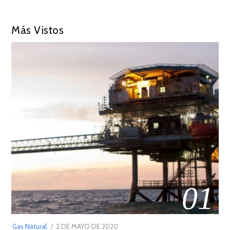
Más Vistos
01
POSTED
Gas Natural
2 DE MAYO DE 2020
16