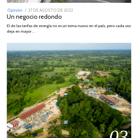
POSTED
Opinión
27 DE AGOSTO DE 2022
30
Un negocio redondo
ON
DE
AGOSTO
El de las tarifas de energía no es un tema nuevo en el país, pero cada vez
DE
deja en mayor …
2022
03