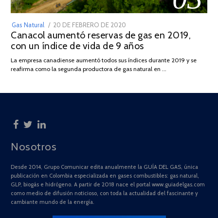
POSTED
Gas Natural
20 DE FEBRERO DE 2020
10
Canacol aumentó reservas de gas en 2019,
ON
DE
con un índice de vida de 9 años
JULIO
DE
La empresa canadiense aumentó todos sus índices durante 2019 y se
2025
reafirma como la segunda productora de gas natural en …
Nosotros
Desde 2014, Grupo Comunicar edita anualmente la GUÍA DEL GAS, única
publicación en Colombia especializada en gases combustibles: gas natural,
GLP, biogás e hidrógeno. A partir de 2018 nace el portal www.guiadelgas.com
como medio de difusión noticioso, con toda la actualidad del fascinante y
cambiante mundo de la energía.