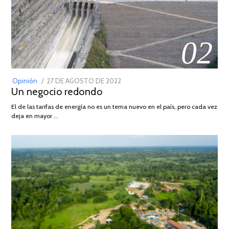
02
POSTED
Opinión
27 DE AGOSTO DE 2022
30
Un negocio redondo
ON
DE
AGOSTO
El de las tarifas de energía no es un tema nuevo en el país, pero cada vez
DE
deja en mayor …
2022