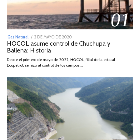
01
POSTED
Gas Natural
2 DE MAYO DE 2020
16
HOCOL asume control de Chuchupa y
ON
DE
Ballena: Historia
FEBRERO
DE
Desde el primero de mayo de 2022, HOCOL, filial de la estatal
2026
Ecopetrol, se hizo al control de los campos …