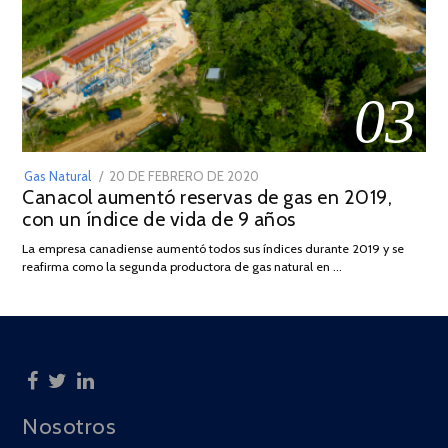
03
POSTED
Gas Natural
20 DE FEBRERO DE 2020
10
Canacol aumentó reservas de gas en 2019,
ON
DE
con un índice de vida de 9 años
JULIO
DE
La empresa canadiense aumentó todos sus índices durante 2019 y se
2025
reafirma como la segunda productora de gas natural en …
Nosotros