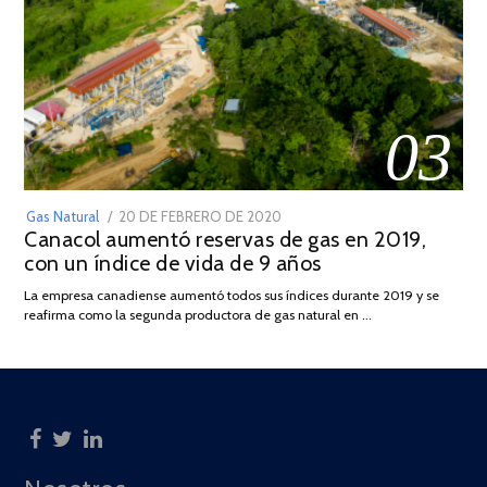
03
POSTED
Gas Natural
20 DE FEBRERO DE 2020
10
Canacol aumentó reservas de gas en 2019,
ON
DE
con un índice de vida de 9 años
JULIO
DE
La empresa canadiense aumentó todos sus índices durante 2019 y se
2025
reafirma como la segunda productora de gas natural en …