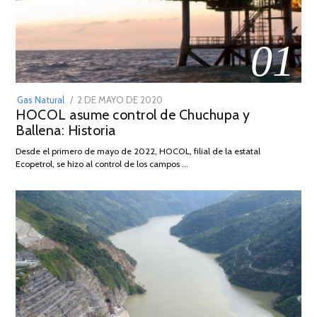
01
POSTED
Gas Natural
2 DE MAYO DE 2020
16
HOCOL asume control de Chuchupa y
ON
DE
Ballena: Historia
FEBRERO
DE
Desde el primero de mayo de 2022, HOCOL, filial de la estatal
2026
Ecopetrol, se hizo al control de los campos …