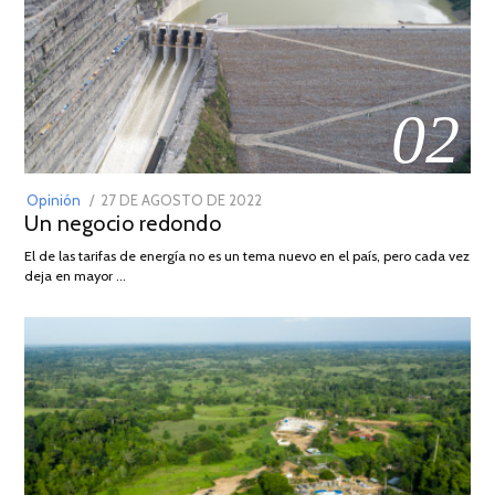
02
POSTED
Opinión
27 DE AGOSTO DE 2022
30
Un negocio redondo
ON
DE
AGOSTO
El de las tarifas de energía no es un tema nuevo en el país, pero cada vez
DE
deja en mayor …
2022