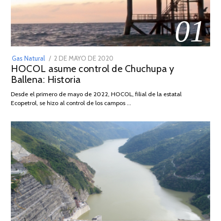
01
POSTED
Gas Natural
2 DE MAYO DE 2020
16
HOCOL asume control de Chuchupa y
ON
DE
Ballena: Historia
FEBRERO
DE
Desde el primero de mayo de 2022, HOCOL, filial de la estatal
2026
Ecopetrol, se hizo al control de los campos …