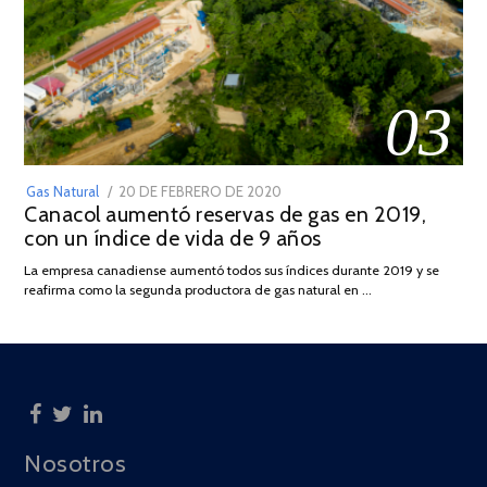
03
POSTED
Gas Natural
20 DE FEBRERO DE 2020
10
Canacol aumentó reservas de gas en 2019,
ON
DE
con un índice de vida de 9 años
JULIO
DE
La empresa canadiense aumentó todos sus índices durante 2019 y se
2025
reafirma como la segunda productora de gas natural en …
Nosotros