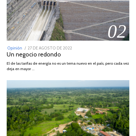
02
POSTED
Opinión
27 DE AGOSTO DE 2022
30
Un negocio redondo
ON
DE
AGOSTO
El de las tarifas de energía no es un tema nuevo en el país, pero cada vez
DE
deja en mayor …
2022