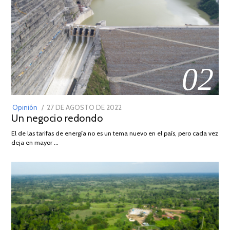
02
POSTED
Opinión
27 DE AGOSTO DE 2022
30
Un negocio redondo
ON
DE
AGOSTO
El de las tarifas de energía no es un tema nuevo en el país, pero cada vez
DE
deja en mayor …
2022