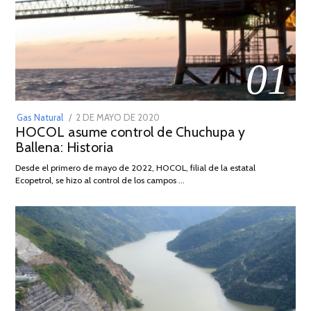
01
POSTED
Gas Natural
2 DE MAYO DE 2020
16
HOCOL asume control de Chuchupa y
ON
DE
Ballena: Historia
FEBRERO
DE
Desde el primero de mayo de 2022, HOCOL, filial de la estatal
2026
Ecopetrol, se hizo al control de los campos …