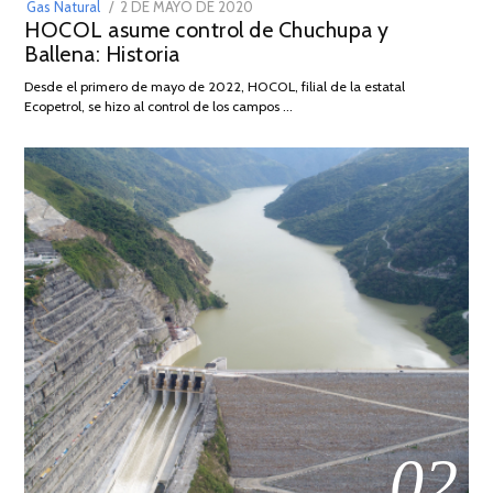
POSTED
Gas Natural
2 DE MAYO DE 2020
16
HOCOL asume control de Chuchupa y
ON
DE
Ballena: Historia
FEBRERO
DE
Desde el primero de mayo de 2022, HOCOL, filial de la estatal
2026
Ecopetrol, se hizo al control de los campos …
02