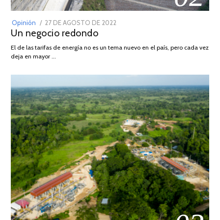
POSTED
Opinión
27 DE AGOSTO DE 2022
30
Un negocio redondo
ON
DE
AGOSTO
El de las tarifas de energía no es un tema nuevo en el país, pero cada vez
DE
deja en mayor …
2022