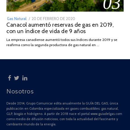
03
POSTED
Gas Natural
20 DE FEBRERO DE 2020
10
Canacol aumentó reservas de gas en 2019,
ON
DE
con un índice de vida de 9 años
JULIO
DE
La empresa canadiense aumentó todos sus índices durante 2019 y se
2025
reafirma como la segunda productora de gas natural en …
Nosotros
Desde 2014, Grupo Comunicar edita anualmente la GUÍA DEL GAS, única
publicación en Colombia especializada en gases combustibles: gas natural,
GLP, biogás e hidrógeno. A partir de 2018 nace el portal www.guiadelgas.com
como medio de difusión noticioso, con toda la actualidad del fascinante y
cambiante mundo de la energía.