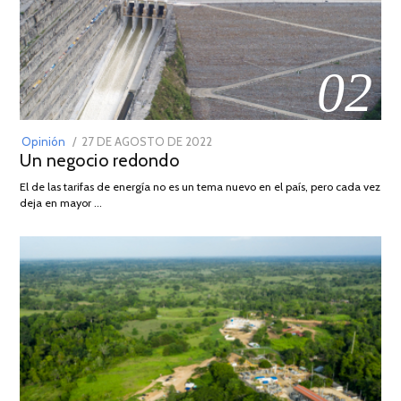
02
POSTED
Opinión
27 DE AGOSTO DE 2022
30
Un negocio redondo
ON
DE
AGOSTO
El de las tarifas de energía no es un tema nuevo en el país, pero cada vez
DE
deja en mayor …
2022