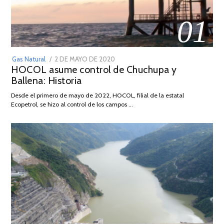
01
POSTED
Gas Natural
2 DE MAYO DE 2020
16
HOCOL asume control de Chuchupa y
ON
DE
Ballena: Historia
FEBRERO
DE
Desde el primero de mayo de 2022, HOCOL, filial de la estatal
2026
Ecopetrol, se hizo al control de los campos …