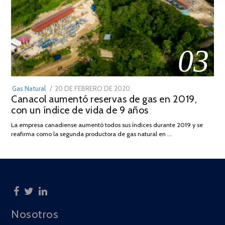
03
POSTED
Gas Natural
20 DE FEBRERO DE 2020
10
Canacol aumentó reservas de gas en 2019,
ON
DE
con un índice de vida de 9 años
JULIO
DE
La empresa canadiense aumentó todos sus índices durante 2019 y se
2025
reafirma como la segunda productora de gas natural en …
Nosotros